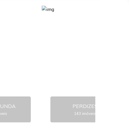
FUNDA
PERDIZES
veis
143 imóveis