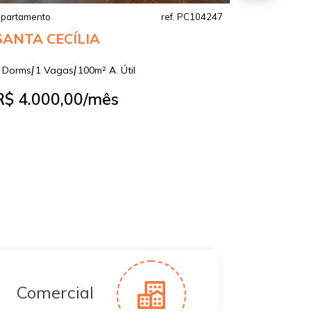
partamento
ref. PC104247
Cobertura
SANTA CECÍLIA
BARRA
|
|
|
 Dorms
1 Vagas
100m² A. Útil
1 Dorms
1 
R$ 4.000,00
/mês
R$ 5.2
Comercial