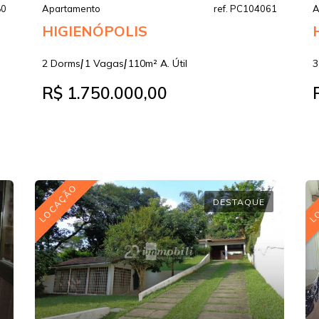
80
Apartamento
ref. PC104061
A
HIGIENÓPOLIS
|
|
2 Dorms
1 Vagas
110m² A. Útil
3
R$ 1.750.000,00
LOCAÇÃO
L
DESTAQUE