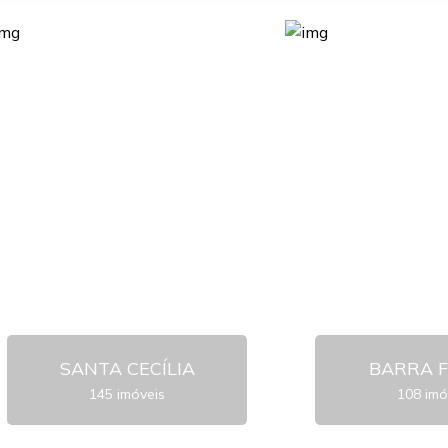
SANTA CECÍLIA
BARRA 
145 imóveis
108 imó