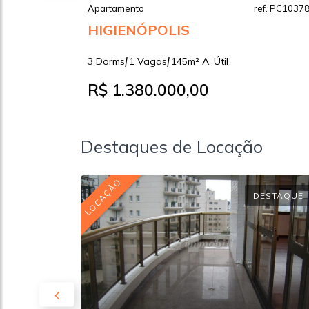
Apartamento
ref. PC1037
HIGIENÓPOLIS
|
|
3 Dorms
1 Vagas
145m² A. Útil
R$ 1.380.000,00
Destaques de Locação
LOCAÇÃO
ESTAQUE
DESTAQUE