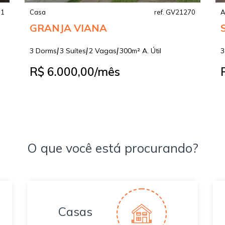
31
Casa
ref. GV21270
A
GRANJA VIANA
|
|
|
3 Dorms
3 Suítes
2 Vagas
300m² A. Útil
3
R$ 6.000,00
/mês
O que você está procurando?
Casas