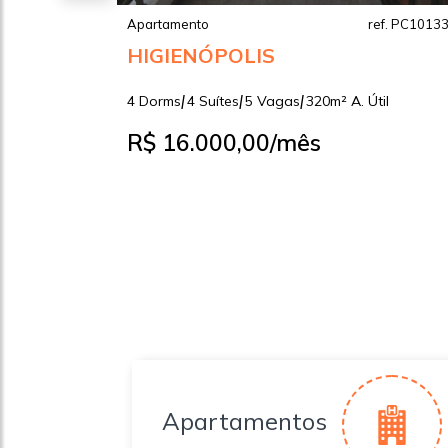
ef. PC104086
Apartamento
ref. PC1013
HIGIENÓPOLIS
|
|
|
il
4 Dorms
4 Suítes
5 Vagas
320m² A. Útil
R$ 16.000,00
/mês
Apartamentos