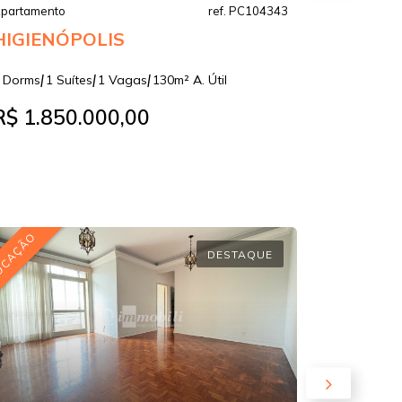
partamento
ref. PC104343
HIGIENÓPOLIS
|
|
|
 Dorms
1 Suítes
1 Vagas
130m² A. Útil
R$ 1.850.000,00
OCAÇÃO
LOCAÇÃO
DESTAQUE