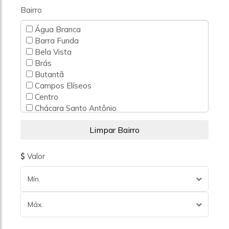
Bairro
Água Branca
Barra Funda
Bela Vista
Brás
Butantã
Campos Elíseos
Centro
Chácara Santo Antônio
Consolação
Higienópolis
Higienopolis
Indianópolis
Valor
Itaim Bibi
Jardim Guedala
Mín.
Jardim Morumbi
Jardim Paulistano
Máx.
Jardins
Jardins