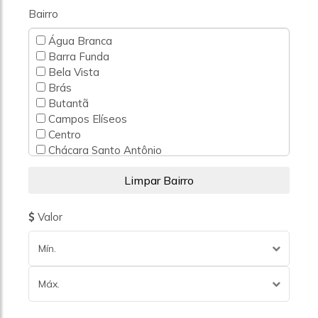
Bairro
Água Branca
Barra Funda
Bela Vista
Brás
Butantã
Campos Elíseos
Centro
Chácara Santo Antônio
Consolação
Higienópolis
Higienopolis
Indianópolis
Valor
Itaim Bibi
Jardim Guedala
Mín.
Jardim Morumbi
Jardim Paulistano
Máx.
Jardins
Jardins